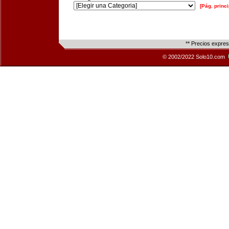
[Pág. princi
** Precios expre
© 2002/2022 Solo10.com