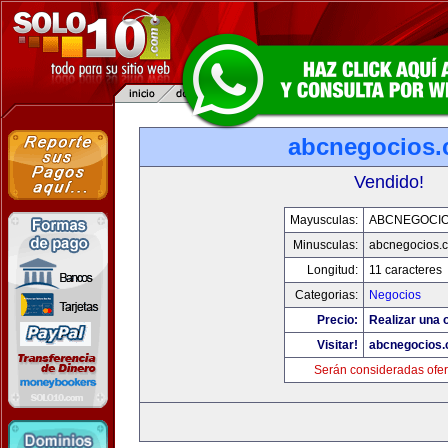
abcnegocios
Vendido!
Mayusculas:
ABCNEGOCI
Minusculas:
abcnegocios.
Longitud:
11 caracteres
Categorias:
Negocios
Precio:
Realizar una o
Visitar!
abcnegocios
Serán consideradas ofer