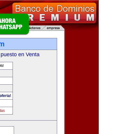
om
 puesto en Venta
OM
oferta!
tas