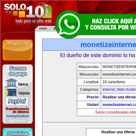
monetizeintern
El dueño de este dominio lo ha
Mayusculas:
MONETIZEINTERN
Minusculas:
monetizeinternet.c
Longitud:
16 caracteres
Categorias:
Internet
,
Web Hostin
Precio:
Realizar una oferta
Visitar!
monetizeinternet.
Serán consideradas ofer
Realizar una Oferta