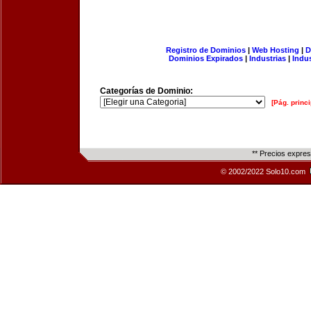
Registro de Dominios
|
Web Hosting
|
D
Dominios Expirados
|
Industrias
|
Indu
Categorías de Dominio:
[Pág. princi
** Precios expre
© 2002/2022 Solo10.com