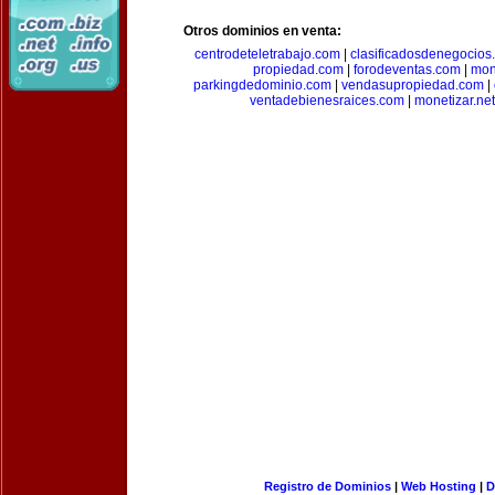
Otros dominios en venta:
centrodeteletrabajo.com
|
clasificadosdenegocios
propiedad.com
|
forodeventas.com
|
mon
parkingdedominio.com
|
vendasupropiedad.com
|
ventadebienesraices.com
|
monetizar.net
Registro de Dominios
|
Web Hosting
|
D