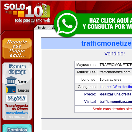
trafficmonetiz
Vendido!
Mayusculas:
TRAFFICMONETIZ
Minusculas:
trafficmonetize.com
Longitud:
15 caracteres
Categorias:
Internet
,
Web Hostin
Precio:
Realizar una oferta
Visitar!
trafficmonetize.co
Serán consideradas ofer