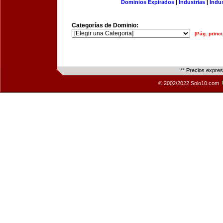
Dominios Expirados
|
Industrias
|
Indu
Categorías de Dominio:
[Pág. princi
** Precios expre
© 2002/2022 Solo10.com