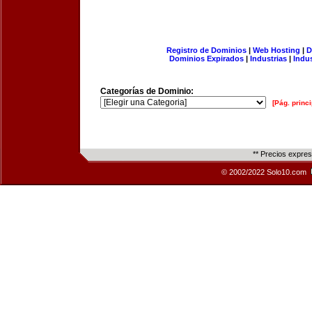
Registro de Dominios
|
Web Hosting
|
D
Dominios Expirados
|
Industrias
|
Indu
Categorías de Dominio:
[Pág. princi
** Precios expre
© 2002/2022 Solo10.com