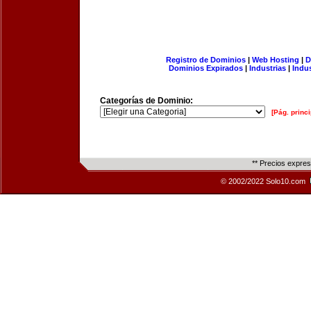
Registro de Dominios
|
Web Hosting
|
D
Dominios Expirados
|
Industrias
|
Indu
Categorías de Dominio:
[Pág. princi
** Precios expre
© 2002/2022 Solo10.com