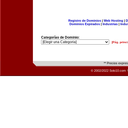
Registro de Dominios
|
Web Hosting
|
D
Dominios Expirados
|
Industrias
|
Indu
Categorías de Dominio:
[Pág. princi
** Precios expre
© 2002/2022 Solo10.com