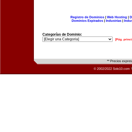
Registro de Dominios
|
Web Hosting
|
D
Dominios Expirados
|
Industrias
|
Indu
Categorías de Dominio:
[Pág. princi
** Precios expre
© 2002/2022 Solo10.com