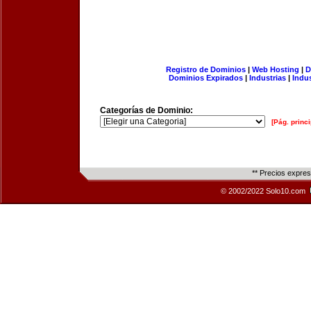
Registro de Dominios
|
Web Hosting
|
D
Dominios Expirados
|
Industrias
|
Indu
Categorías de Dominio:
[Pág. princi
** Precios expre
© 2002/2022 Solo10.com