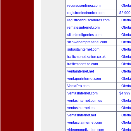
recursosenlinea.com
Oferta
registroelectronico.com
$2,900
registroenbuscadores.com
Oferta
rematesinternet.com
Oferta
sitiosinteligentes.com
Oferta
sitiowebempresarial.com
Oferta
subastainternet.com
Oferta
trafficmonetization.co.uk
Oferta
trafficmonetize.com
Oferta
ventainternet.net
Oferta
ventaporinternet.com
Oferta
VentaPro.com
Oferta
VentasInternet.com
$4,999
ventasinternet.com.es
Oferta
ventasinternet.es
Oferta
VentasInternet.net
Oferta
ventasviainternet.com
Oferta
videomonetization.com
Oferta