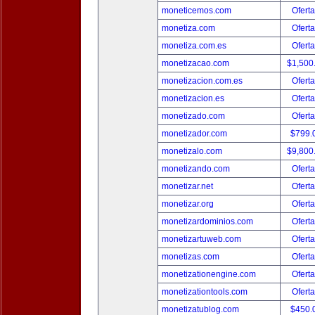
moneticemos.com
Oferta
monetiza.com
Oferta
monetiza.com.es
Oferta
monetizacao.com
$1,500
monetizacion.com.es
Oferta
monetizacion.es
Oferta
monetizado.com
Oferta
monetizador.com
$799.
monetizalo.com
$9,800
monetizando.com
Oferta
monetizar.net
Oferta
monetizar.org
Oferta
monetizardominios.com
Oferta
monetizartuweb.com
Oferta
monetizas.com
Oferta
monetizationengine.com
Oferta
monetizationtools.com
Oferta
monetizatublog.com
$450.